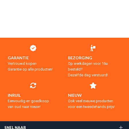
GARANTIE
BEZORGING
Vertrouwd kopen
Op werkdagen voor 16u
Garantie op alle producten!
besteld?
Dezelfde dag verstuurd!
INRUIL
NIEUW
Eenvoudig en goedkoop
Ook veel nieuwe producten
van oud naar nieuw!
voor een tweedehands prijs!
SNEL NAAR