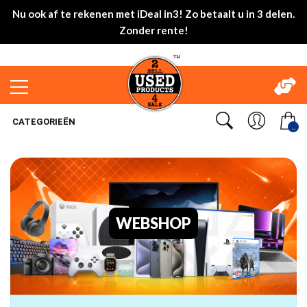
Nu ook af te rekenen met iDeal in3! Zo betaalt u in 3 delen.
Zonder rente!
CATEGORIEËN
..
WEBSHOP