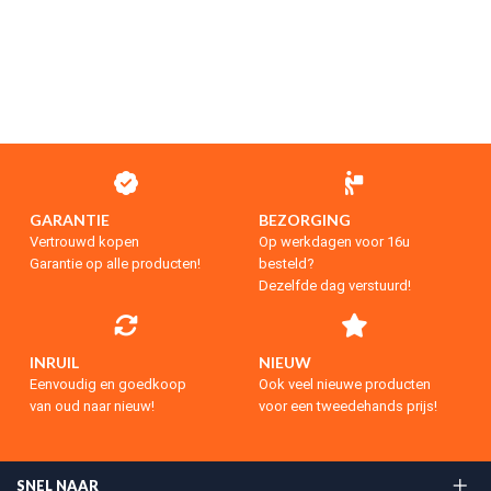
GARANTIE
BEZORGING
Vertrouwd kopen
Op werkdagen voor 16u
Garantie op alle producten!
besteld?
Dezelfde dag verstuurd!
INRUIL
NIEUW
Eenvoudig en goedkoop
Ook veel nieuwe producten
van oud naar nieuw!
voor een tweedehands prijs!
SNEL NAAR