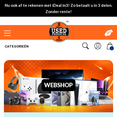
Nu ook af te rekenen met iDeal in3! Zo betaalt u in 3 delen.
Zonder rente!
CATEGORIEËN
..
WEBSHOP