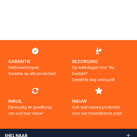
GARANTIE
BEZORGING
Vertrouwd kopen
Op werkdagen voor 16u
Garantie op alle producten!
besteld?
Dezelfde dag verstuurd!
INRUIL
NIEUW
Eenvoudig en goedkoop
Ook veel nieuwe producten
van oud naar nieuw!
voor een tweedehands prijs!
SNEL NAAR