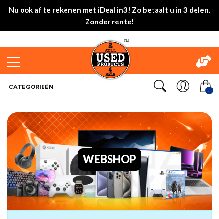
Nu ook af te rekenen met iDeal in3! Zo betaalt u in 3 delen.
Zonder rente!
CATEGORIEËN
..
WEBSHOP