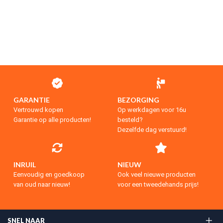
GARANTIE
BEZORGING
Vertrouwd kopen
Op werkdagen voor 16u
Garantie op alle producten!
besteld?
Dezelfde dag verstuurd!
INRUIL
NIEUW
Eenvoudig en goedkoop
Ook veel nieuwe producten
van oud naar nieuw!
voor een tweedehands prijs!
SNEL NAAR