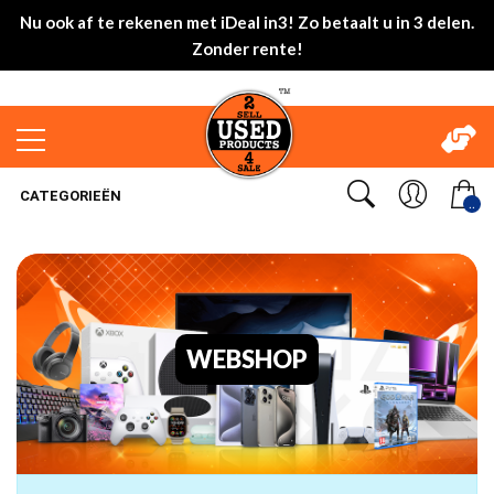
Nu ook af te rekenen met iDeal in3! Zo betaalt u in 3 delen.
Zonder rente!
CATEGORIEËN
..
WEBSHOP