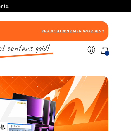
ente!
FRANCHISENEMER WORDEN?
ct contant geld!
..