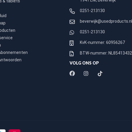
1941 EM, Beverwijk
 & tablets
0251-213130
luid
beverwijk@usedproducts.n
hap
roducten
0251-213130
service
KvK-nummer: 60956267
n
 Abonnementen
BTW-nummer: NL8541343
Antwoorden
VOLG ONS OP