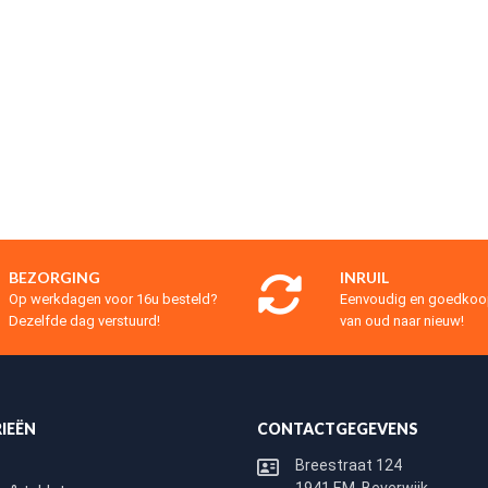
BEZORGING
INRUIL
Op werkdagen voor 16u besteld?
Eenvoudig en goedko
Dezelfde dag verstuurd!
van oud naar nieuw!
IEËN
CONTACTGEGEVENS
Breestraat 124