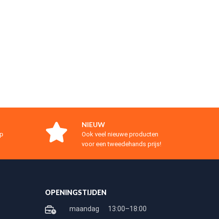
NIEUW
op
Ook veel nieuwe producten
voor een tweedehands prijs!
OPENINGSTIJDEN
maandag
13:00–18:00