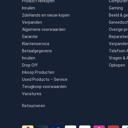
Product verkopen
Computers
Inruilen
Gaming
2deHands en nieuw kopen
Beeld & ge
Verpanden
Gereedsc
Algemene voorwaarden
Overige p
Garantie
Reparatie
Klantenservice
Verpande
Betaalgegevens
Telefoon
Inruilen
Vragen & 
Drop Off
Opkopen
Inkoop Producten
Used Products – Service
Terugkoop voorwaarden
Vacatures
Retourneren