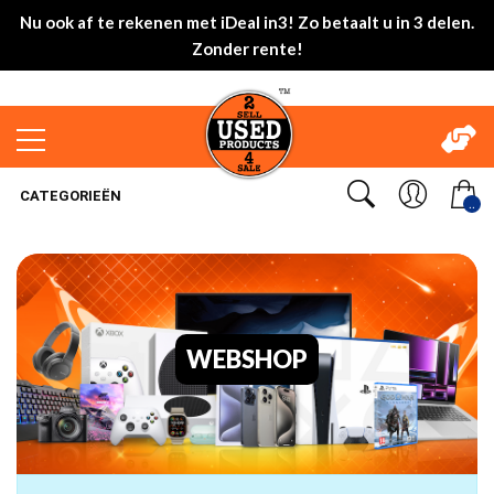
Nu ook af te rekenen met iDeal in3! Zo betaalt u in 3 delen.
Zonder rente!
CATEGORIEËN
..
WEBSHOP