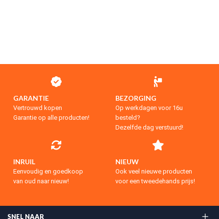
GARANTIE
BEZORGING
Vertrouwd kopen
Op werkdagen voor 16u
Garantie op alle producten!
besteld?
Dezelfde dag verstuurd!
INRUIL
NIEUW
Eenvoudig en goedkoop
Ook veel nieuwe producten
van oud naar nieuw!
voor een tweedehands prijs!
SNEL NAAR