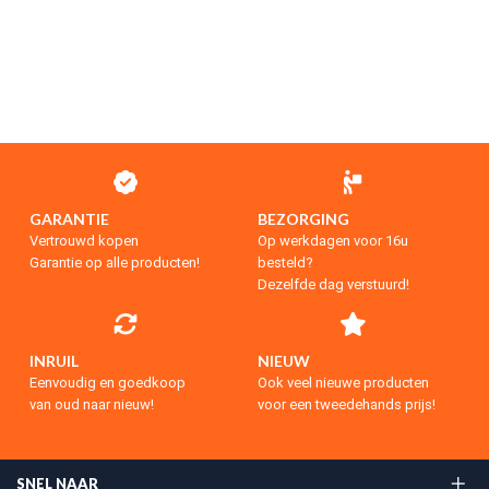
GARANTIE
BEZORGING
Vertrouwd kopen
Op werkdagen voor 16u
Garantie op alle producten!
besteld?
Dezelfde dag verstuurd!
INRUIL
NIEUW
Eenvoudig en goedkoop
Ook veel nieuwe producten
van oud naar nieuw!
voor een tweedehands prijs!
SNEL NAAR