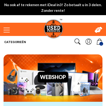
Nu ook af te rekenen met iDeal in3! Zo betaalt u in 3 delen.
Zonder rente!
CATEGORIEËN
..
WEBSHOP