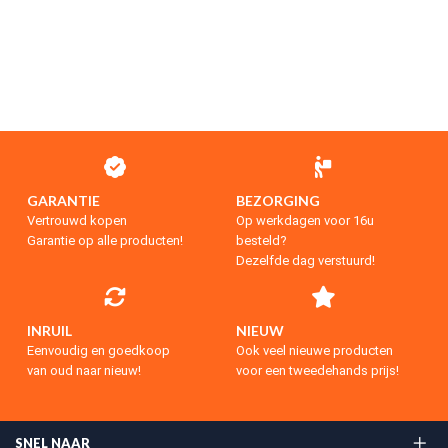
GARANTIE
BEZORGING
Vertrouwd kopen
Op werkdagen voor 16u
Garantie op alle producten!
besteld?
Dezelfde dag verstuurd!
INRUIL
NIEUW
Eenvoudig en goedkoop
Ook veel nieuwe producten
van oud naar nieuw!
voor een tweedehands prijs!
SNEL NAAR