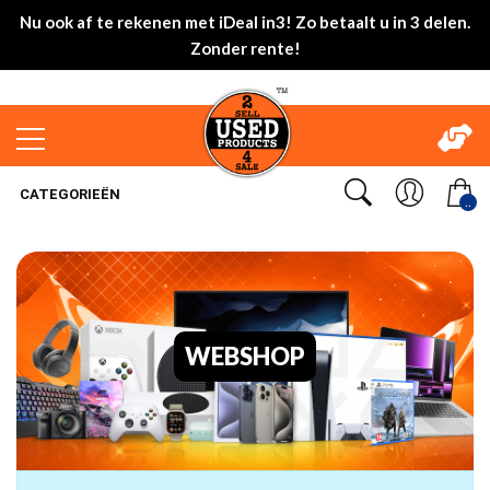
Nu ook af te rekenen met iDeal in3! Zo betaalt u in 3 delen.
Zonder rente!
CATEGORIEËN
..
WEBSHOP