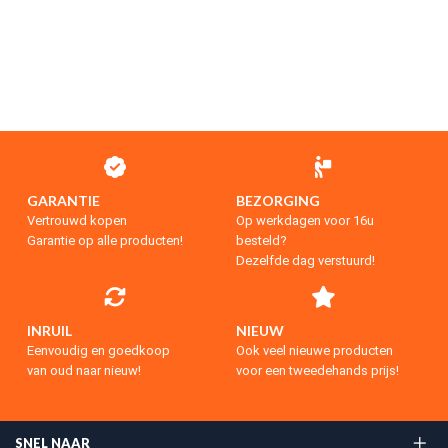
GARANTIE
BEZORGING
Vertrouwd kopen
Op werkdagen voor 16u
Garantie op alle producten!
besteld?
Dezelfde dag verstuurd!
INRUIL
NIEUW
Eenvoudig en goedkoop
Ook veel nieuwe producten
van oud naar nieuw!
voor een tweedehands prijs!
SNEL NAAR