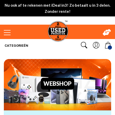
Nu ook af te rekenen met iDeal in3! Zo betaalt u in 3 delen.
Zonder rente!
CATEGORIEËN
..
WEBSHOP