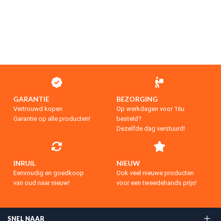
GARANTIE
BEZORGING
Vertrouwd kopen
Op werkdagen voor 16u
Garantie op alle producten!
besteld?
Dezelfde dag verstuurd!
INRUIL
NIEUW
Eenvoudig en goedkoop
Ook veel nieuwe producten
van oud naar nieuw!
voor een tweedehands prijs!
SNEL NAAR