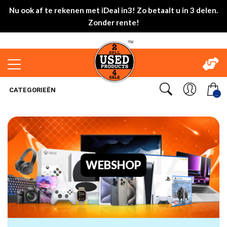
Nu ook af te rekenen met iDeal in3! Zo betaalt u in 3 delen.
Zonder rente!
CATEGORIEËN
..
WEBSHOP