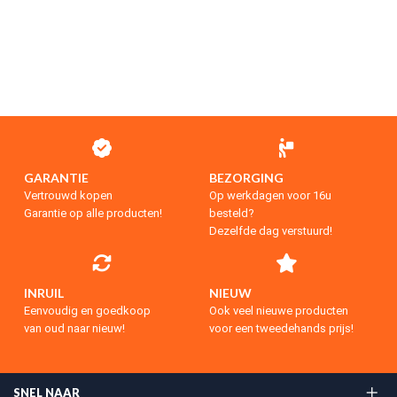
GARANTIE
BEZORGING
Vertrouwd kopen
Op werkdagen voor 16u
Garantie op alle producten!
besteld?
Dezelfde dag verstuurd!
INRUIL
NIEUW
Eenvoudig en goedkoop
Ook veel nieuwe producten
van oud naar nieuw!
voor een tweedehands prijs!
SNEL NAAR