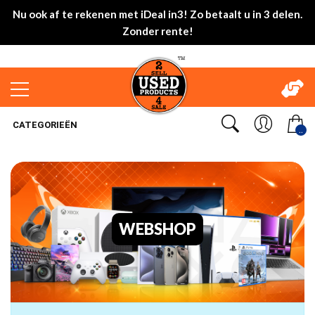
Nu ook af te rekenen met iDeal in3! Zo betaalt u in 3 delen.
Zonder rente!
CATEGORIEËN
..
WEBSHOP