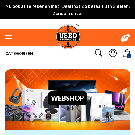
Nu ook af te rekenen met iDeal in3! Zo betaalt u in 3 delen.
Zonder rente!
CATEGORIEËN
..
WEBSHOP