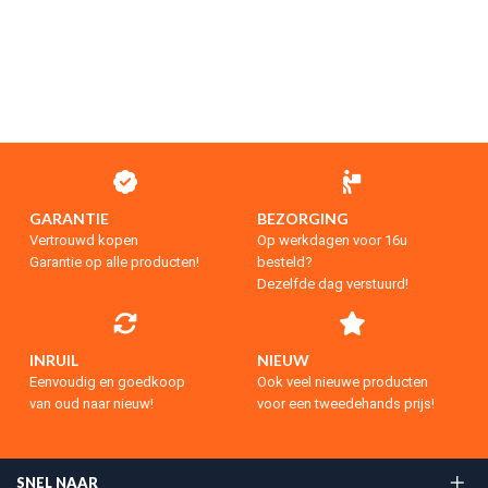
GARANTIE
BEZORGING
Vertrouwd kopen
Op werkdagen voor 16u
Garantie op alle producten!
besteld?
Dezelfde dag verstuurd!
INRUIL
NIEUW
Eenvoudig en goedkoop
Ook veel nieuwe producten
van oud naar nieuw!
voor een tweedehands prijs!
SNEL NAAR