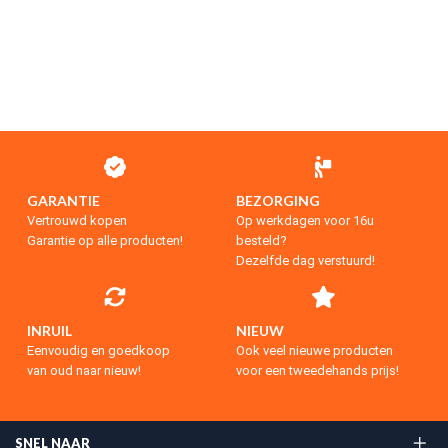
GARANTIE
BEZORGING
Vertrouwd kopen
Op werkdagen voor 16u
Garantie op alle producten!
besteld?
Dezelfde dag verstuurd!
INRUIL
NIEUW
Eenvoudig en goedkoop
Ook veel nieuwe producten
van oud naar nieuw!
voor een tweedehands prijs!
SNEL NAAR