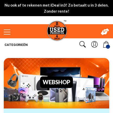
Nu ook af te rekenen met iDeal in3! Zo betaalt u in 3 delen.
Zonder rente!
CATEGORIEËN
..
WEBSHOP