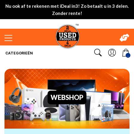
Nu ook af te rekenen met iDeal in3! Zo betaalt u in 3 delen.
Zonder rente!
CATEGORIEËN
..
WEBSHOP