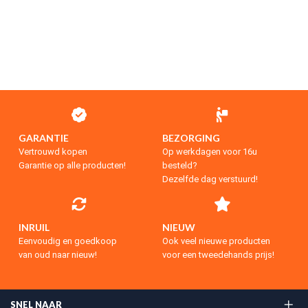
GARANTIE
BEZORGING
Vertrouwd kopen
Op werkdagen voor 16u
Garantie op alle producten!
besteld?
Dezelfde dag verstuurd!
INRUIL
NIEUW
Eenvoudig en goedkoop
Ook veel nieuwe producten
van oud naar nieuw!
voor een tweedehands prijs!
SNEL NAAR