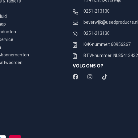
1941 EM, Beverwijk
 & tablets
0251-213130
luid
beverwijk@usedproducts.n
hap
roducten
0251-213130
service
KvK-nummer: 60956267
n
 Abonnementen
BTW-nummer: NL8541343
Antwoorden
VOLG ONS OP