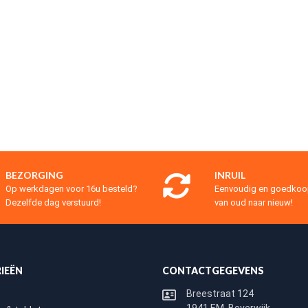
BEZORGING
INRUIL
Op werkdagen voor 16u besteld?
Eenvoudig en goedko
Dezelfde dag verstuurd!
van oud naar nieuw!
IEËN
CONTACTGEGEVENS
Breestraat 124