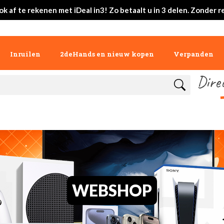
ok af te rekenen met iDeal in3! Zo betaalt u in 3 delen. Zonder r
Inruilen
2deHands en nieuw kopen
Verpanden
Dire
WEBSHOP