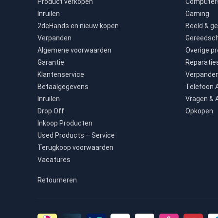
Product verkopen
Computers
Inruilen
Gaming
2deHands en nieuw kopen
Beeld & ge
Verpanden
Gereedsc
Algemene voorwaarden
Overige p
Garantie
Reparatie
Klantenservice
Verpande
Betaalgegevens
Telefoon
Inruilen
Vragen & 
Drop Off
Opkopen
Inkoop Producten
Used Products – Service
Terugkoop voorwaarden
Vacatures
Retourneren