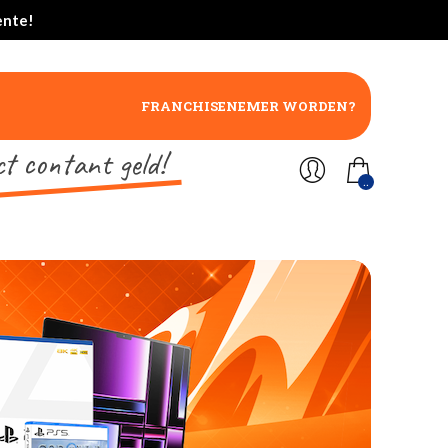
ente!
FRANCHISENEMER WORDEN?
ct contant geld!
..