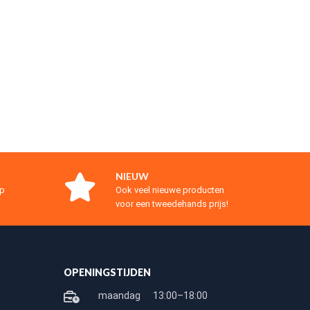
NIEUW
op
Ook veel nieuwe producten
voor een tweedehands prijs!
OPENINGSTIJDEN
maandag
13:00–18:00