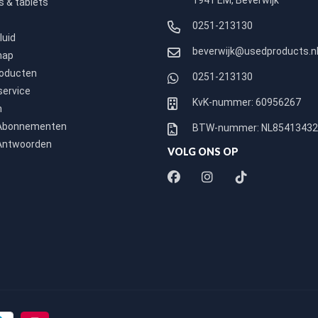
1941 EM, Beverwijk
 & tablets
0251-213130
luid
beverwijk@usedproducts.n
hap
roducten
0251-213130
service
KvK-nummer: 60956267
n
 Abonnementen
BTW-nummer: NL8541343
Antwoorden
VOLG ONS OP