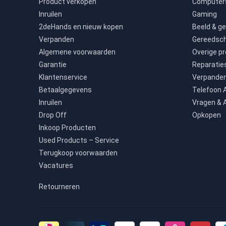
Product verkopen
Computers
Inruilen
Gaming
2deHands en nieuw kopen
Beeld & ge
Verpanden
Gereedsc
Algemene voorwaarden
Overige p
Garantie
Reparatie
Klantenservice
Verpande
Betaalgegevens
Telefoon
Inruilen
Vragen & 
Drop Off
Opkopen
Inkoop Producten
Used Products – Service
Terugkoop voorwaarden
Vacatures
Retourneren