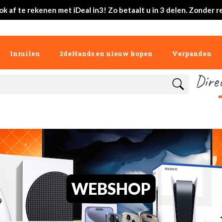
ok af te rekenen met iDeal in3! Zo betaalt u in 3 delen. Zonder r
Inruilen
2deHands en nieuw kopen
Verpanden
Dire
WEBSHOP