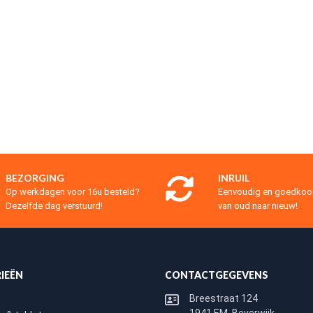
BEZORGING
INRUIL
Op werkdagen voor 16u besteld?
Eenvoudig en goedko
Dezelfde dag verstuurd!
van oud naar nieuw!
IEËN
CONTACTGEGEVENS
Breestraat 124