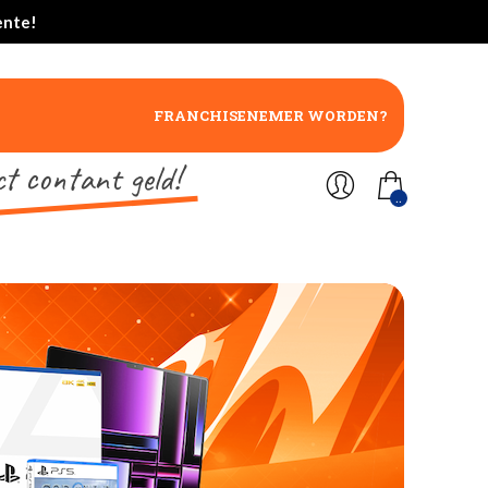
ente!
FRANCHISENEMER WORDEN?
ct contant geld!
..