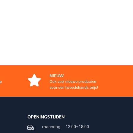
NIEUW
op
Ook veel nieuwe producten
voor een tweedehands prijs!
OPENINGSTIJDEN
maandag
13:00–18:00