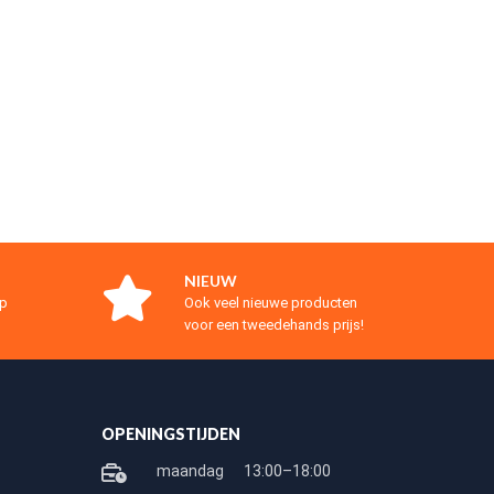
NIEUW
op
Ook veel nieuwe producten
voor een tweedehands prijs!
OPENINGSTIJDEN
maandag
13:00–18:00