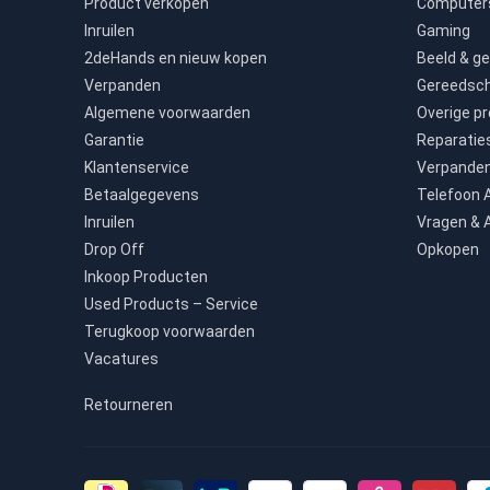
Product verkopen
Computers
Inruilen
Gaming
2deHands en nieuw kopen
Beeld & ge
Verpanden
Gereedsc
Algemene voorwaarden
Overige p
Garantie
Reparatie
Klantenservice
Verpande
Betaalgegevens
Telefoon
Inruilen
Vragen & 
Drop Off
Opkopen
Inkoop Producten
Used Products – Service
Terugkoop voorwaarden
Vacatures
Retourneren