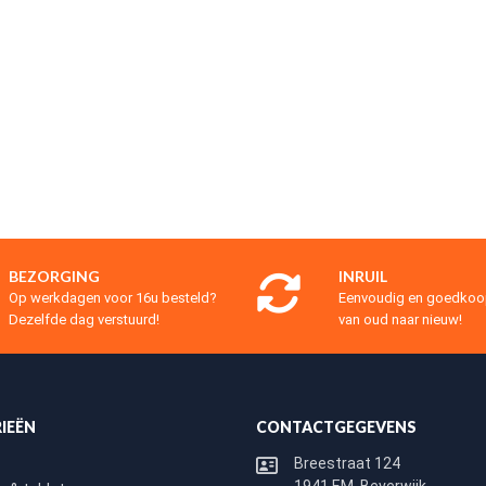
BEZORGING
INRUIL
Op werkdagen voor 16u besteld?
Eenvoudig en goedko
Dezelfde dag verstuurd!
van oud naar nieuw!
IEËN
CONTACTGEGEVENS
Breestraat 124