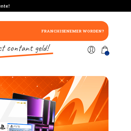
ente!
FRANCHISENEMER WORDEN?
ct contant geld!
..