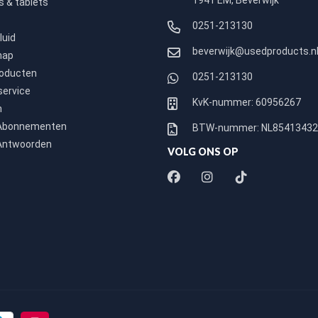
1941 EM, Beverwijk
 & tablets
0251-213130
luid
beverwijk@usedproducts.n
hap
roducten
0251-213130
service
KvK-nummer: 60956267
n
 Abonnementen
BTW-nummer: NL8541343
Antwoorden
VOLG ONS OP