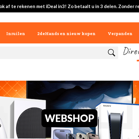
ok af te rekenen met iDeal in3! Zo betaalt u in 3 delen. Zonder r
Inruilen
2deHands en nieuw kopen
Verpanden
Dire
WEBSHOP