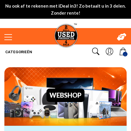
Nu ook af te rekenen met iDeal in3! Zo betaalt u in 3 delen.
Zonder rente!
CATEGORIEËN
..
WEBSHOP