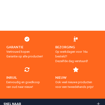
GARANTIE
BEZORGING
Vertrouwd kopen
Op werkdagen voor 16u
Garantie op alle producten!
besteld?
Dezelfde dag verstuurd!
INRUIL
NIEUW
Eenvoudig en goedkoop
Ook veel nieuwe producten
van oud naar nieuw!
voor een tweedehands prijs!
SNEL NAAR