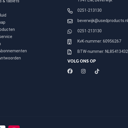
1941 EM, Beverwijk
 & tablets
0251-213130
luid
beverwijk@usedproducts.n
hap
roducten
0251-213130
service
KvK-nummer: 60956267
n
 Abonnementen
BTW-nummer: NL8541343
Antwoorden
VOLG ONS OP