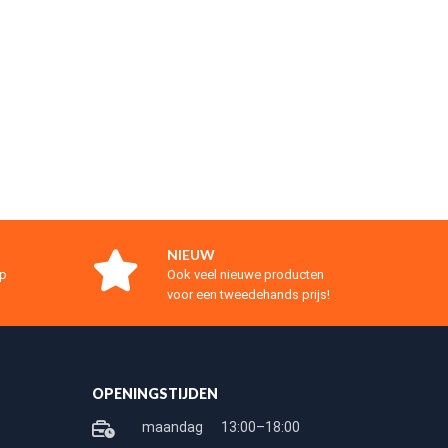
NIEUW
op
Ook veel nieuwe producten
voor een tweedehands prijs!
OPENINGSTIJDEN
maandag
13:00–18:00