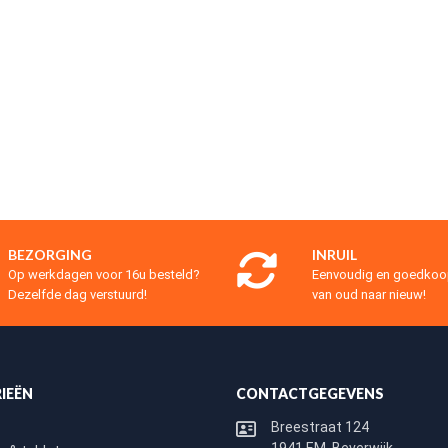
BEZORGING
INRUIL
Op werkdagen voor 16u besteld?
Eenvoudig en goedko
Dezelfde dag verstuurd!
van oud naar nieuw!
IEËN
CONTACTGEGEVENS
Breestraat 124