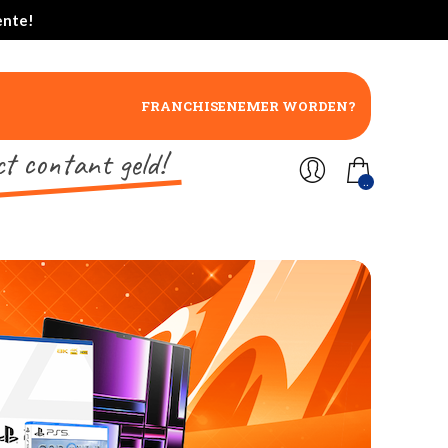
ente!
FRANCHISENEMER WORDEN?
ct contant geld!
..