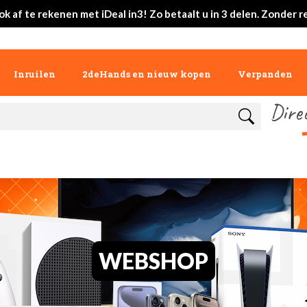
ok af te rekenen met iDeal in3! Zo betaalt u in 3 delen. Zonder r
Inruilen
2deHands en nieuw kopen
Verpanden
Dire
WEBSHOP