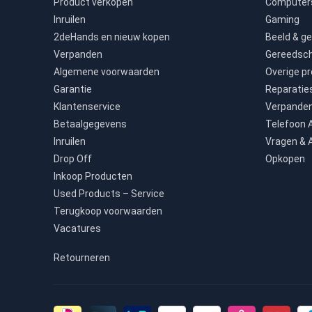
Product verkopen
Computers
Inruilen
Gaming
2deHands en nieuw kopen
Beeld & ge
Verpanden
Gereedsc
Algemene voorwaarden
Overige p
Garantie
Reparatie
Klantenservice
Verpande
Betaalgegevens
Telefoon
Inruilen
Vragen & 
Drop Off
Opkopen
Inkoop Producten
Used Products – Service
Terugkoop voorwaarden
Vacatures
Retourneren