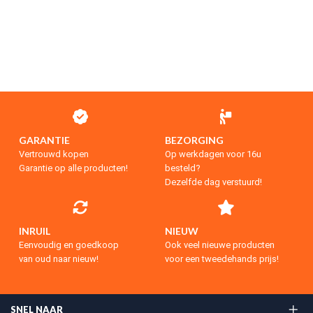
GARANTIE
BEZORGING
Vertrouwd kopen
Op werkdagen voor 16u
Garantie op alle producten!
besteld?
Dezelfde dag verstuurd!
INRUIL
NIEUW
Eenvoudig en goedkoop
Ook veel nieuwe producten
van oud naar nieuw!
voor een tweedehands prijs!
SNEL NAAR