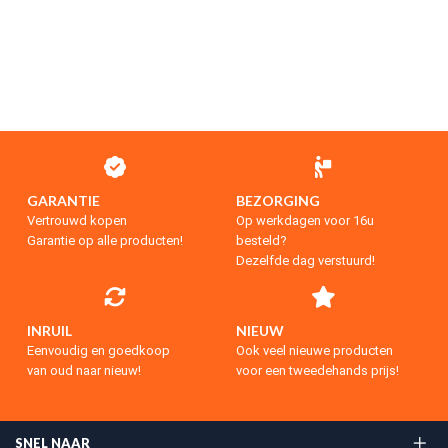
GARANTIE
BEZORGING
Vertrouwd kopen
Op werkdagen voor 16u
Garantie op alle producten!
besteld?
Dezelfde dag verstuurd!
INRUIL
NIEUW
Eenvoudig en goedkoop
Ook veel nieuwe producten
van oud naar nieuw!
voor een tweedehands prijs!
SNEL NAAR