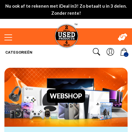
Nu ook af te rekenen met iDeal in3! Zo betaalt u in 3 delen.
Zonder rente!
CATEGORIEËN
..
WEBSHOP