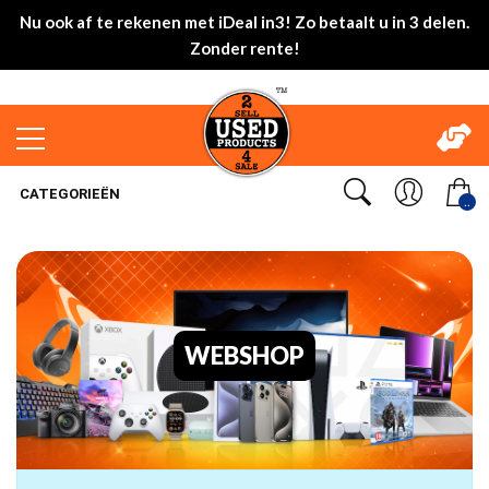
Nu ook af te rekenen met iDeal in3! Zo betaalt u in 3 delen.
Zonder rente!
CATEGORIEËN
..
WEBSHOP