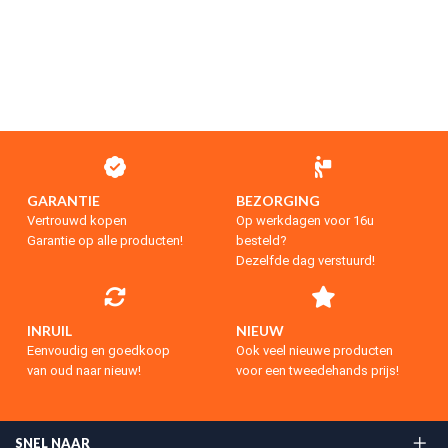
GARANTIE
BEZORGING
Vertrouwd kopen
Op werkdagen voor 16u
Garantie op alle producten!
besteld?
Dezelfde dag verstuurd!
INRUIL
NIEUW
Eenvoudig en goedkoop
Ook veel nieuwe producten
van oud naar nieuw!
voor een tweedehands prijs!
SNEL NAAR