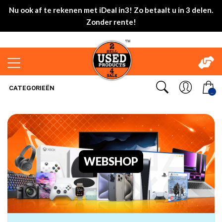
Nu ook af te rekenen met iDeal in3! Zo betaalt u in 3 delen.
Zonder rente!
CATEGORIEËN
..
WEBSHOP