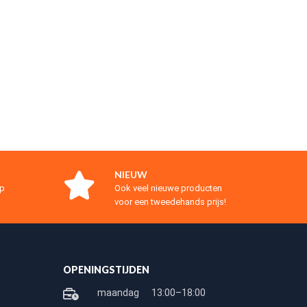
NIEUW
op
Ook veel nieuwe producten
voor een tweedehands prijs!
OPENINGSTIJDEN
maandag
13:00–18:00