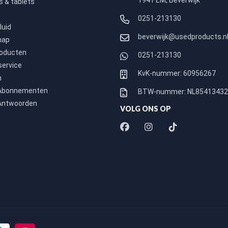
1941 EM, Beverwijk
 & tablets
0251-213130
luid
beverwijk@usedproducts.n
hap
roducten
0251-213130
service
KvK-nummer: 60956267
n
 Abonnementen
BTW-nummer: NL8541343
Antwoorden
VOLG ONS OP