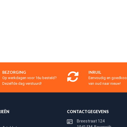
BEZORGING
INRUIL
Op werkdagen voor 16u besteld?
Eenvoudig en goedko
Dezelfde dag verstuurd!
van oud naar nieuw!
IEËN
CONTACTGEGEVENS
Breestraat 124