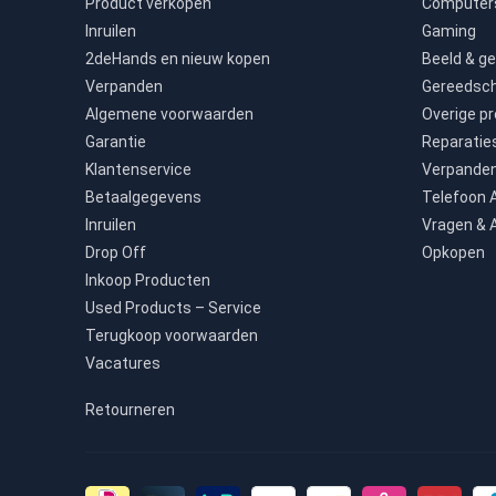
Product verkopen
Computers
Inruilen
Gaming
2deHands en nieuw kopen
Beeld & ge
Verpanden
Gereedsc
Algemene voorwaarden
Overige p
Garantie
Reparatie
Klantenservice
Verpande
Betaalgegevens
Telefoon
Inruilen
Vragen & 
Drop Off
Opkopen
Inkoop Producten
Used Products – Service
Terugkoop voorwaarden
Vacatures
Retourneren