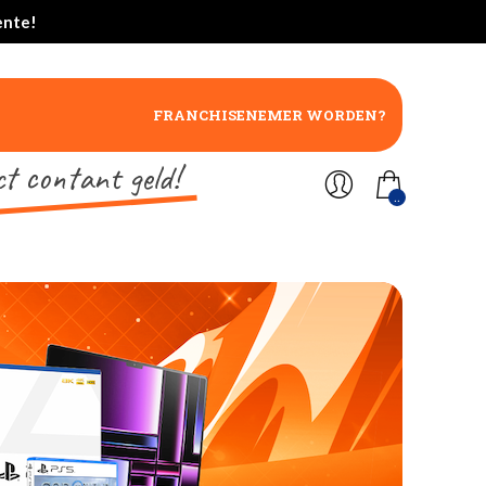
ente!
FRANCHISENEMER WORDEN?
ct contant geld!
..