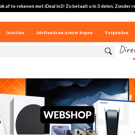
ok af te rekenen met iDeal in3! Zo betaalt u in 3 delen. Zonder r
Inruilen
2deHands en nieuw kopen
Verpanden
Dire
WEBSHOP