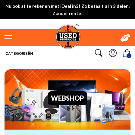
Nu ook af te rekenen met iDeal in3! Zo betaalt u in 3 delen.
Zonder rente!
CATEGORIEËN
..
WEBSHOP