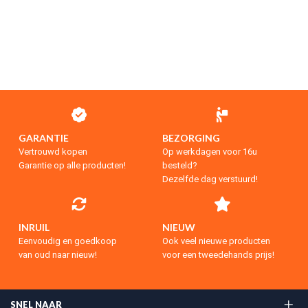
GARANTIE
BEZORGING
Vertrouwd kopen
Op werkdagen voor 16u
Garantie op alle producten!
besteld?
Dezelfde dag verstuurd!
INRUIL
NIEUW
Eenvoudig en goedkoop
Ook veel nieuwe producten
van oud naar nieuw!
voor een tweedehands prijs!
SNEL NAAR