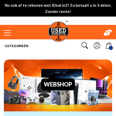
Nu ook af te rekenen met iDeal in3! Zo betaalt u in 3 delen.
Zonder rente!
CATEGORIEËN
..
WEBSHOP