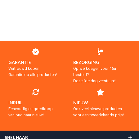
GARANTIE
BEZORGING
Vertrouwd kopen
Op werkdagen voor 16u
Garantie op alle producten!
besteld?
Dezelfde dag verstuurd!
INRUIL
NIEUW
Eenvoudig en goedkoop
Ook veel nieuwe producten
van oud naar nieuw!
voor een tweedehands prijs!
SNEL NAAR