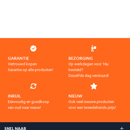
GARANTIE
BEZORGING
Vertrouwd kopen
Op werkdagen voor 16u
Garantie op alle producten!
besteld?
Dezelfde dag verstuurd!
INRUIL
NIEUW
Eenvoudig en goedkoop
Ook veel nieuwe producten
van oud naar nieuw!
voor een tweedehands prijs!
SNEL NAAR