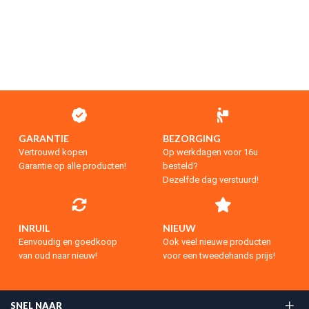
GARANTIE
BEZORGING
Vertrouwd kopen
Op werkdagen voor 16u
Garantie op alle producten!
besteld?
Dezelfde dag verstuurd!
INRUIL
NIEUW
Eenvoudig en goedkoop
Ook veel nieuwe producten
van oud naar nieuw!
voor een tweedehands prijs!
SNEL NAAR