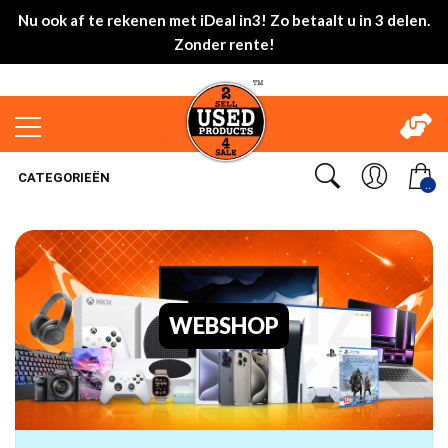
Nu ook af te rekenen met iDeal in3! Zo betaalt u in 3 delen.
Zonder rente!
CATEGORIEËN
..
WEBSHOP