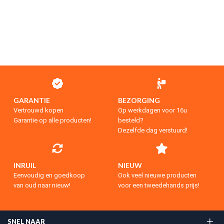
GARANTIE
BEZORGING
Vertrouwd kopen
Op werkdagen voor 16u
Garantie op alle producten!
besteld?
Dezelfde dag verstuurd!
INRUIL
NIEUW
Eenvoudig en goedkoop
Ook veel nieuwe producten
van oud naar nieuw!
voor een tweedehands prijs!
SNEL NAAR