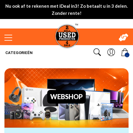
Nu ook af te rekenen met iDeal in3! Zo betaalt u in 3 delen.
Zonder rente!
CATEGORIEËN
..
WEBSHOP