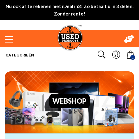
Nu ook af te rekenen met iDeal in3! Zo betaalt u in 3 delen.
Zonder rente!
CATEGORIEËN
..
WEBSHOP