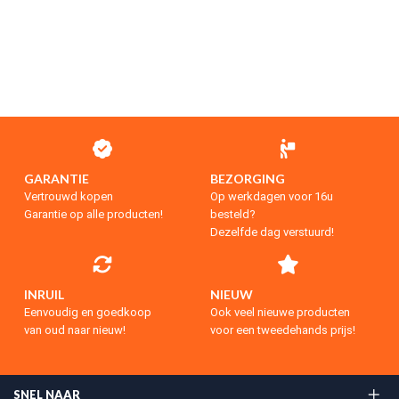
GARANTIE
BEZORGING
Vertrouwd kopen
Op werkdagen voor 16u
Garantie op alle producten!
besteld?
Dezelfde dag verstuurd!
INRUIL
NIEUW
Eenvoudig en goedkoop
Ook veel nieuwe producten
van oud naar nieuw!
voor een tweedehands prijs!
SNEL NAAR