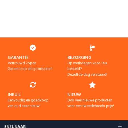
GARANTIE
BEZORGING
Vertrouwd kopen
Op werkdagen voor 16u
Garantie op alle producten!
besteld?
Dezelfde dag verstuurd!
INRUIL
NIEUW
Eenvoudig en goedkoop
Ook veel nieuwe producten
van oud naar nieuw!
voor een tweedehands prijs!
SNEL NAAR