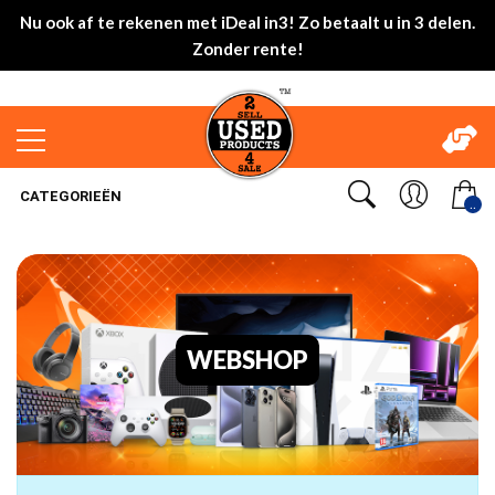
Nu ook af te rekenen met iDeal in3! Zo betaalt u in 3 delen.
Zonder rente!
CATEGORIEËN
..
WEBSHOP