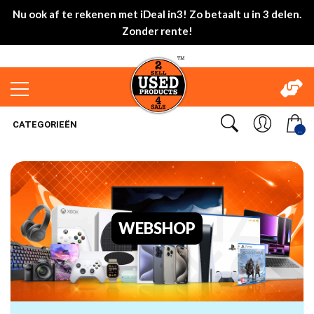
Nu ook af te rekenen met iDeal in3! Zo betaalt u in 3 delen.
Zonder rente!
CATEGORIEËN
..
WEBSHOP