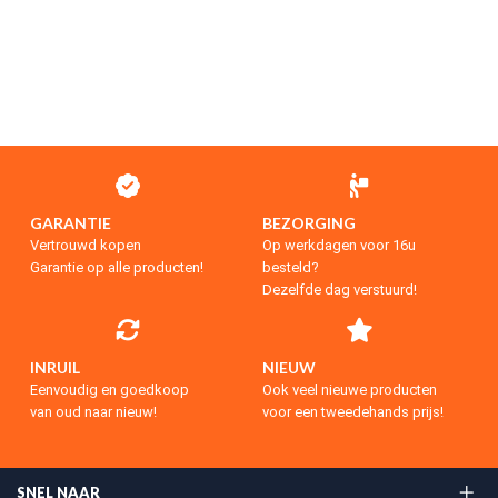
GARANTIE
BEZORGING
Vertrouwd kopen
Op werkdagen voor 16u
Garantie op alle producten!
besteld?
Dezelfde dag verstuurd!
INRUIL
NIEUW
Eenvoudig en goedkoop
Ook veel nieuwe producten
van oud naar nieuw!
voor een tweedehands prijs!
SNEL NAAR