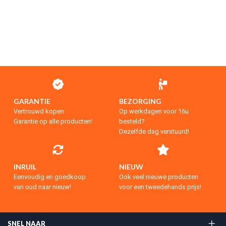
GARANTIE
BEZORGING
Vertrouwd kopen
Op werkdagen voor 16u
Garantie op alle producten!
besteld?
Dezelfde dag verstuurd!
INRUIL
NIEUW
Eenvoudig en goedkoop
Ook veel nieuwe producten
van oud naar nieuw!
voor een tweedehands prijs!
SNEL NAAR