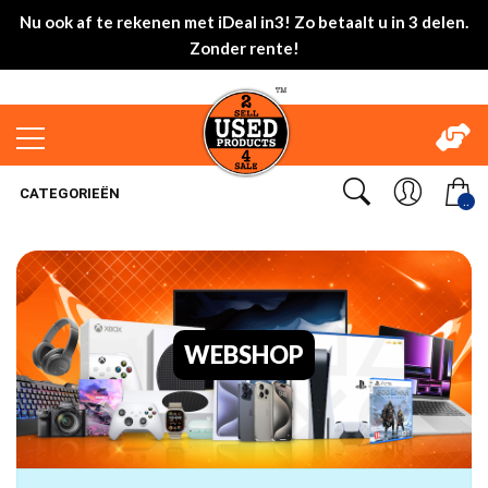
Nu ook af te rekenen met iDeal in3! Zo betaalt u in 3 delen.
Zonder rente!
CATEGORIEËN
..
WEBSHOP