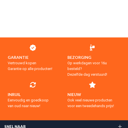
GARANTIE
BEZORGING
Vertrouwd kopen
Op werkdagen voor 16u
Garantie op alle producten!
besteld?
Dezelfde dag verstuurd!
INRUIL
NIEUW
Eenvoudig en goedkoop
Ook veel nieuwe producten
van oud naar nieuw!
voor een tweedehands prijs!
SNEL NAAR