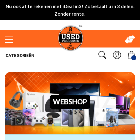
Nu ook af te rekenen met iDeal in3! Zo betaalt u in 3 delen.
Zonder rente!
CATEGORIEËN
..
WEBSHOP