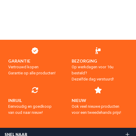
GARANTIE
BEZORGING
Vertrouwd kopen
Op werkdagen voor 16u
Garantie op alle producten!
besteld?
Dezelfde dag verstuurd!
INRUIL
NIEUW
Eenvoudig en goedkoop
Ook veel nieuwe producten
van oud naar nieuw!
voor een tweedehands prijs!
SNEL NAAR