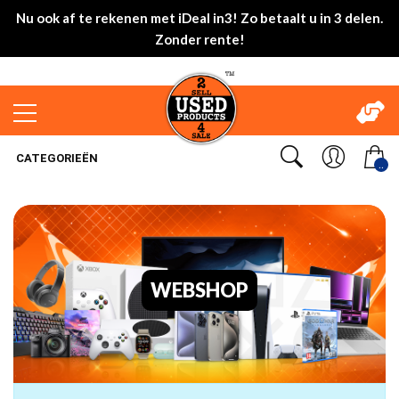
Nu ook af te rekenen met iDeal in3! Zo betaalt u in 3 delen.
Zonder rente!
CATEGORIEËN
..
WEBSHOP