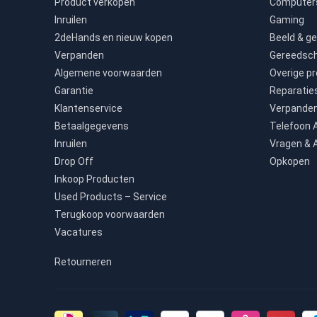
Product verkopen
Computers
Inruilen
Gaming
2deHands en nieuw kopen
Beeld & ge
Verpanden
Gereedsc
Algemene voorwaarden
Overige p
Garantie
Reparatie
Klantenservice
Verpande
Betaalgegevens
Telefoon
Inruilen
Vragen & 
Drop Off
Opkopen
Inkoop Producten
Used Products – Service
Terugkoop voorwaarden
Vacatures
Retourneren