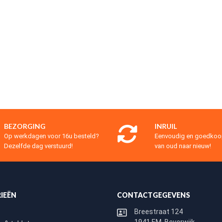
BEZORGING
INRUIL
Op werkdagen voor 16u besteld?
Eenvoudig en goedko
Dezelfde dag verstuurd!
van oud naar nieuw!
IEËN
CONTACTGEGEVENS
Breestraat 124