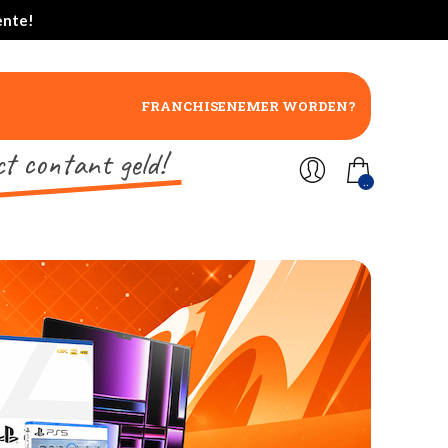
ente!
FRANCHISENEMER WORDEN?
ct contant geld!
..