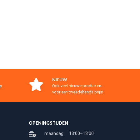
NIEUW
op
Ook veel nieuwe producten
voor een tweedehands prijs!
OPENINGSTIJDEN
maandag
13:00–18:00