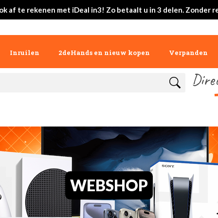
ok af te rekenen met iDeal in3! Zo betaalt u in 3 delen. Zonder r
Inruilen
2deHands en nieuw kopen
Verpanden
Dire
WEBSHOP