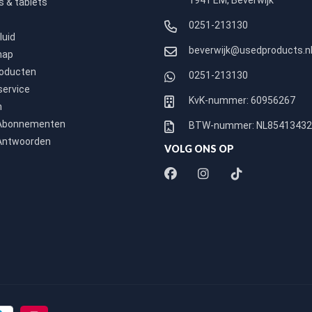
1941 EM, Beverwijk
 & tablets
0251-213130
luid
beverwijk@usedproducts.n
hap
roducten
0251-213130
service
KvK-nummer: 60956267
n
 Abonnementen
BTW-nummer: NL8541343
Antwoorden
VOLG ONS OP