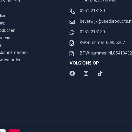
1941 EM, Beverwijk
 & tablets
0251-213130
luid
beverwijk@usedproducts.n
hap
roducten
0251-213130
service
KvK-nummer: 60956267
n
 Abonnementen
BTW-nummer: NL8541343
Antwoorden
VOLG ONS OP