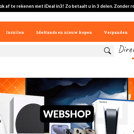
ok af te rekenen met iDeal in3! Zo betaalt u in 3 delen. Zonder r
Inruilen
2deHands en nieuw kopen
Verpanden
Dire
WEBSHOP