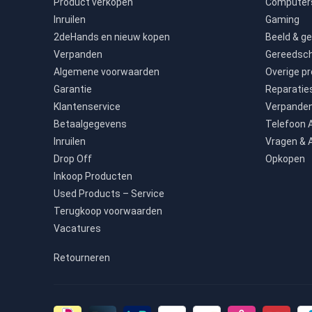
Product verkopen
Computers
Inruilen
Gaming
2deHands en nieuw kopen
Beeld & ge
Verpanden
Gereedsc
Algemene voorwaarden
Overige p
Garantie
Reparatie
Klantenservice
Verpande
Betaalgegevens
Telefoon
Inruilen
Vragen & 
Drop Off
Opkopen
Inkoop Producten
Used Products – Service
Terugkoop voorwaarden
Vacatures
Retourneren