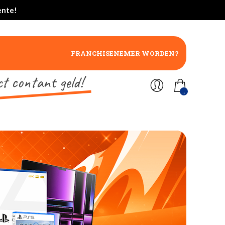
ente!
FRANCHISENEMER WORDEN?
ct contant geld!
..