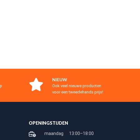
NIEUW
op
Ook veel nieuwe producten
voor een tweedehands prijs!
OPENINGSTIJDEN
maandag
13:00–18:00