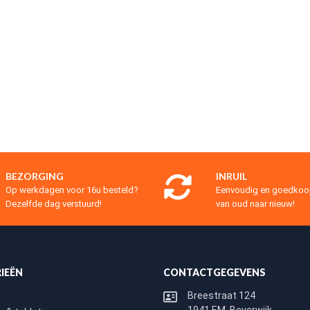
BEZORGING
INRUIL
Op werkdagen voor 16u besteld?
Eenvoudig en goedko
Dezelfde dag verstuurd!
van oud naar nieuw!
IEËN
CONTACTGEGEVENS
Breestraat 124