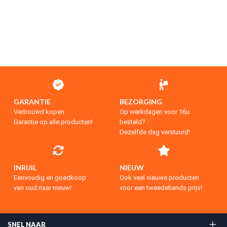
GARANTIE
BEZORGING
Vertrouwd kopen
Op werkdagen voor 16u
Garantie op alle producten!
besteld?
Dezelfde dag verstuurd!
INRUIL
NIEUW
Eenvoudig en goedkoop
Ook veel nieuwe producten
van oud naar nieuw!
voor een tweedehands prijs!
SNEL NAAR