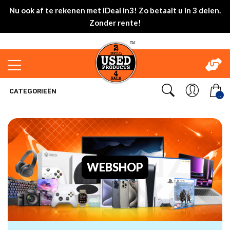
Nu ook af te rekenen met iDeal in3! Zo betaalt u in 3 delen.
Zonder rente!
CATEGORIEËN
..
WEBSHOP