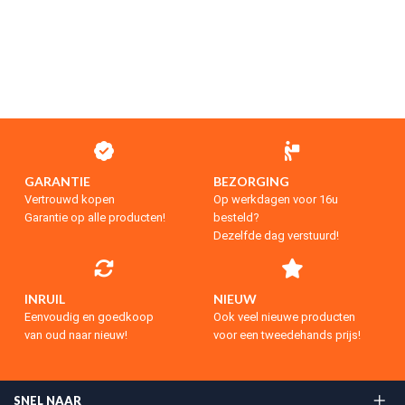
GARANTIE
BEZORGING
Vertrouwd kopen
Op werkdagen voor 16u
Garantie op alle producten!
besteld?
Dezelfde dag verstuurd!
INRUIL
NIEUW
Eenvoudig en goedkoop
Ook veel nieuwe producten
van oud naar nieuw!
voor een tweedehands prijs!
SNEL NAAR