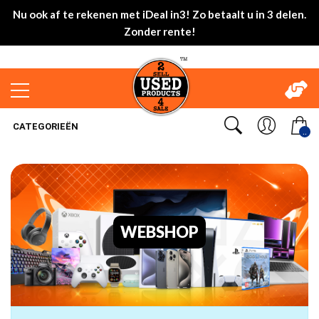
Nu ook af te rekenen met iDeal in3! Zo betaalt u in 3 delen.
Zonder rente!
CATEGORIEËN
..
WEBSHOP