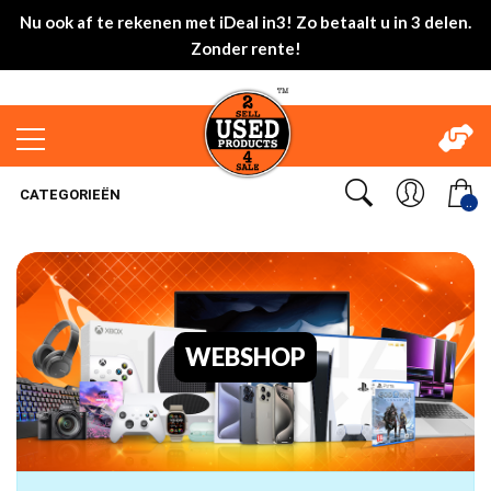
Nu ook af te rekenen met iDeal in3! Zo betaalt u in 3 delen.
Zonder rente!
CATEGORIEËN
..
WEBSHOP