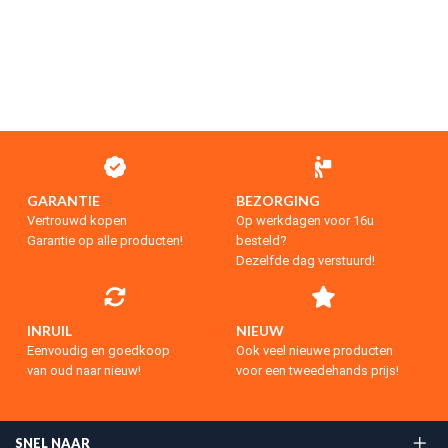
GARANTIE
BEZORGING
Vertrouwd kopen
Op werkdagen voor 16u
Garantie op alle producten!
besteld?
Dezelfde dag verstuurd!
INRUIL
NIEUW
Eenvoudig en goedkoop
Ook veel nieuwe producten
van oud naar nieuw!
voor een tweedehands prijs!
SNEL NAAR