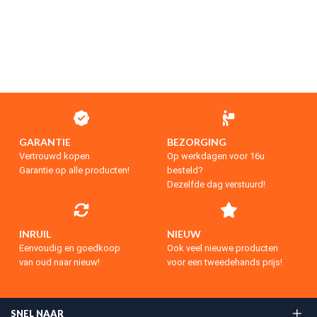
GARANTIE
BEZORGING
Vertrouwd kopen
Op werkdagen voor 16u
Garantie op alle producten!
besteld?
Dezelfde dag verstuurd!
INRUIL
NIEUW
Eenvoudig en goedkoop
Ook veel nieuwe producten
van oud naar nieuw!
voor een tweedehands prijs!
SNEL NAAR