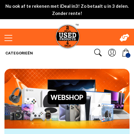
Nu ook af te rekenen met iDeal in3! Zo betaalt u in 3 delen.
Zonder rente!
CATEGORIEËN
..
WEBSHOP