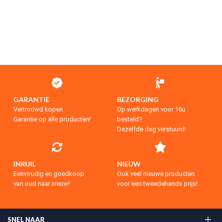
GARANTIE
BEZORGING
Vertrouwd kopen
Op werkdagen voor 16u
Garantie op alle producten!
besteld?
Dezelfde dag verstuurd!
INRUIL
NIEUW
Eenvoudig en goedkoop
Ook veel nieuwe producten
van oud naar nieuw!
voor een tweedehands prijs!
SNEL NAAR