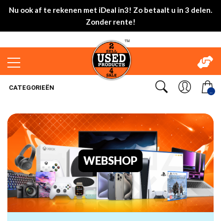
Nu ook af te rekenen met iDeal in3! Zo betaalt u in 3 delen.
Zonder rente!
CATEGORIEËN
..
WEBSHOP