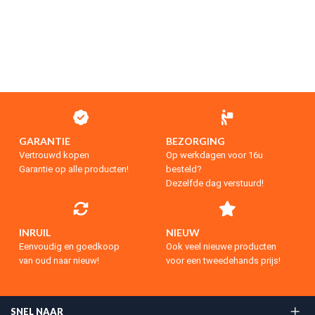
GARANTIE
BEZORGING
Vertrouwd kopen
Op werkdagen voor 16u
Garantie op alle producten!
besteld?
Dezelfde dag verstuurd!
INRUIL
NIEUW
Eenvoudig en goedkoop
Ook veel nieuwe producten
van oud naar nieuw!
voor een tweedehands prijs!
SNEL NAAR