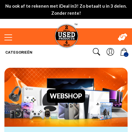
Nu ook af te rekenen met iDeal in3! Zo betaalt u in 3 delen.
Zonder rente!
CATEGORIEËN
..
WEBSHOP