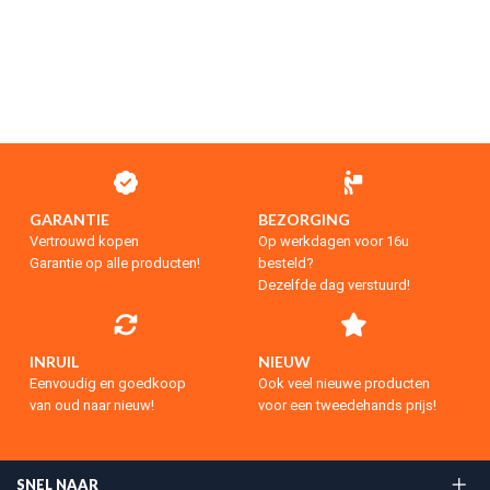
GARANTIE
BEZORGING
Vertrouwd kopen
Op werkdagen voor 16u
Garantie op alle producten!
besteld?
Dezelfde dag verstuurd!
INRUIL
NIEUW
Eenvoudig en goedkoop
Ook veel nieuwe producten
van oud naar nieuw!
voor een tweedehands prijs!
SNEL NAAR