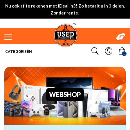
Nu ook af te rekenen met iDeal in3! Zo betaalt u in 3 delen.
Zonder rente!
CATEGORIEËN
..
WEBSHOP