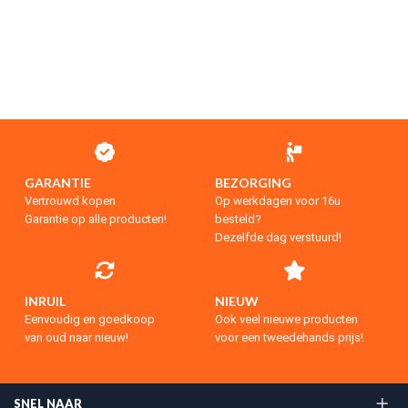
GARANTIE
BEZORGING
Vertrouwd kopen
Op werkdagen voor 16u
Garantie op alle producten!
besteld?
Dezelfde dag verstuurd!
INRUIL
NIEUW
Eenvoudig en goedkoop
Ook veel nieuwe producten
van oud naar nieuw!
voor een tweedehands prijs!
SNEL NAAR